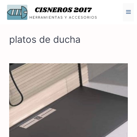
Saltar
al
M
contenido
platos de ducha