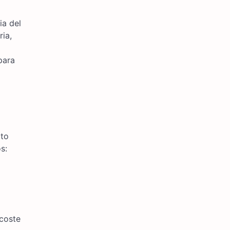
ia del
ria,
a
para
ato
s:
 coste