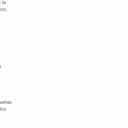
 la
eco.
l
quetas
los