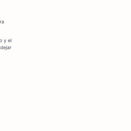
ra
o y el
 dejar