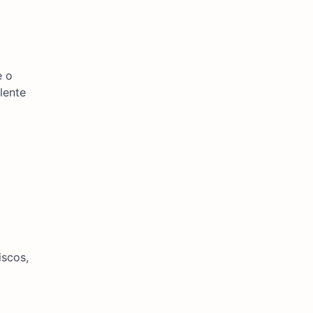
e o
lente
iscos,