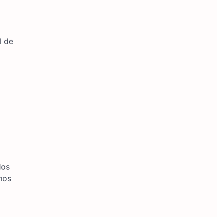
l de
los
inos