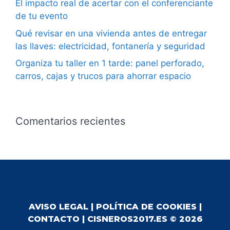
El impacto real de acertar con el conferenciante
de tu evento
Qué revisar en una vivienda antes de entregar
las llaves: electricidad, fontanería y seguridad
Organiza tu taller en 1 tarde: panel perforado,
carros, cajas y trucos para ahorrar espacio
Comentarios recientes
AVISO LEGAL
|
POLÍTICA DE COOKIES
|
CONTACTO
| CISNEROS2017.ES © 2026