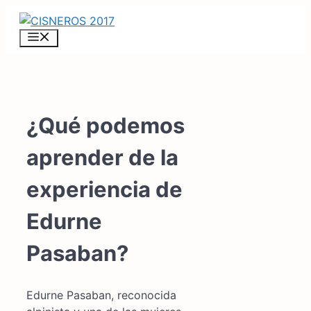
Saltar
al
MENÚ
contenido
¿Qué podemos
aprender de la
experiencia de
Edurne
Pasaban?
Edurne Pasaban, reconocida