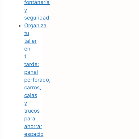
fontanería
y
seguridad
Organiza
tu
taller
en
1
tarde:
panel
perforado,
carros,
cajas
y
trucos
para
ahorrar
espacio