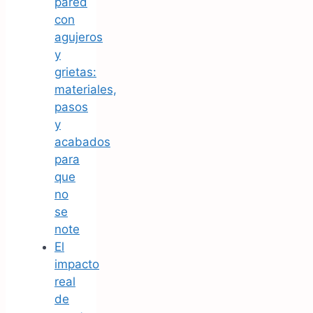
pared
con
agujeros
y
grietas:
materiales,
pasos
y
acabados
para
que
no
se
note
El
impacto
real
de