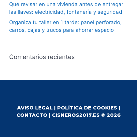
Qué revisar en una vivienda antes de entregar
las llaves: electricidad, fontanería y seguridad
Organiza tu taller en 1 tarde: panel perforado,
carros, cajas y trucos para ahorrar espacio
Comentarios recientes
AVISO LEGAL
|
POLÍTICA DE COOKIES
|
CONTACTO
| CISNEROS2017.ES © 2026