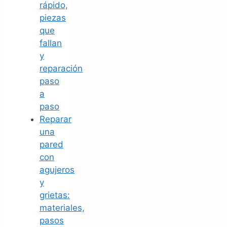
rápido,
piezas
que
fallan
y
reparación
paso
a
paso
Reparar
una
pared
con
agujeros
y
grietas:
materiales,
pasos