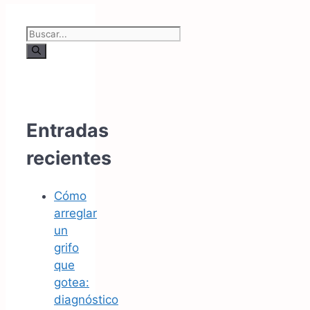
Buscar:
Entradas
recientes
Cómo
arreglar
un
grifo
que
gotea:
diagnóstico