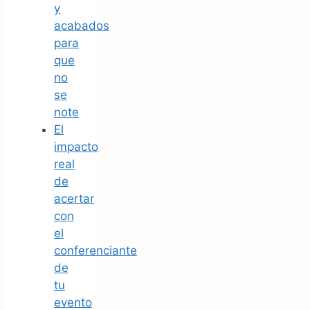
y
acabados
para
que
no
se
note
El
impacto
real
de
acertar
con
el
conferenciante
de
tu
evento