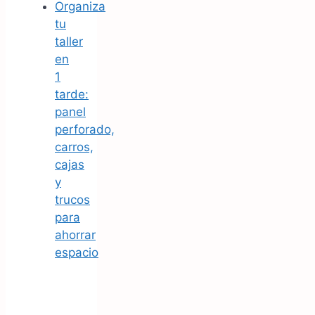
Organiza
tu
taller
en
1
tarde:
panel
perforado,
carros,
cajas
y
trucos
para
ahorrar
espacio