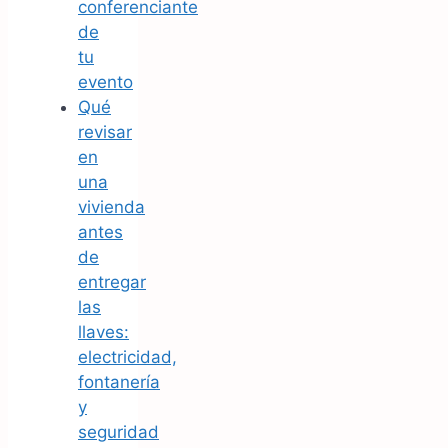
conferenciante
de
tu
evento
Qué
revisar
en
una
vivienda
antes
de
entregar
las
llaves:
electricidad,
fontanería
y
seguridad