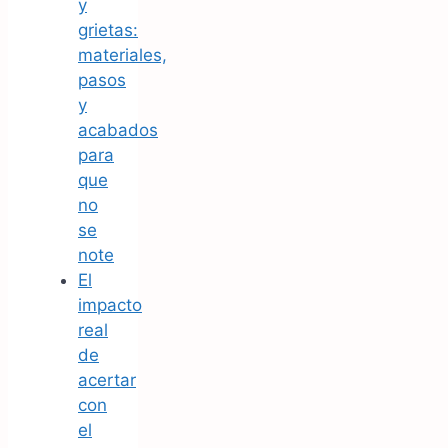
y
grietas:
materiales,
pasos
y
acabados
para
que
no
se
note
El
impacto
real
de
acertar
con
el