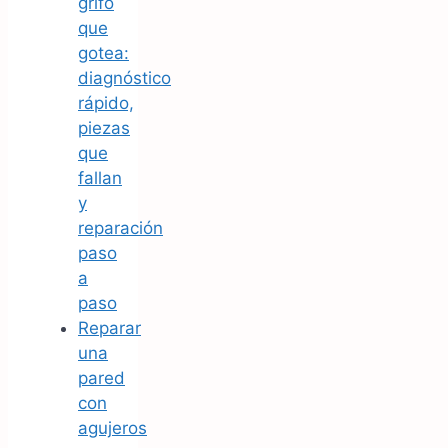
grifo
que
gotea:
diagnóstico
rápido,
piezas
que
fallan
y
reparación
paso
a
paso
Reparar
una
pared
con
agujeros