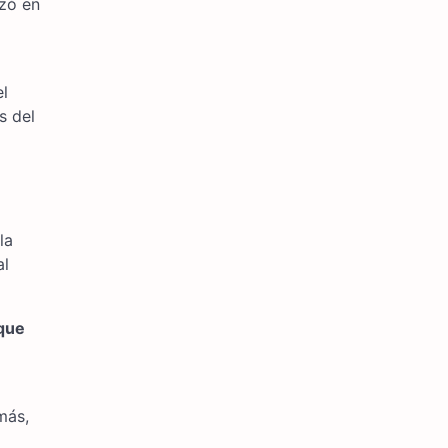
nzó en
el
s del
la
al
 que
más,