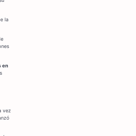
su
e la
de
ones
s en
s
a vez
anzó