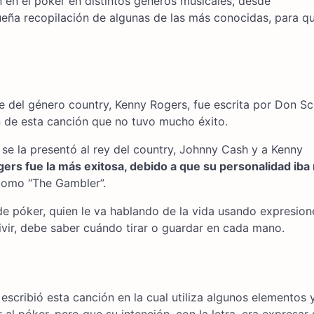
n en el póker en distintos géneros musicales, desde
ueña recopilación de algunas de las más conocidas, para q
 del género country, Kenny Rogers, fue escrita por Don Sch
n de esta canción que no tuvo mucho éxito.
 se la presentó al rey del country, Johnny Cash y a Kenny
gers fue la más exitosa, debido a que su personalidad iba
como “The Gambler”.
de póker, quien le va hablando de la vida usando expresion
ivir, debe saber cuándo tirar o guardar en cada mano.
escribió esta canción en la cual utiliza algunos elementos 