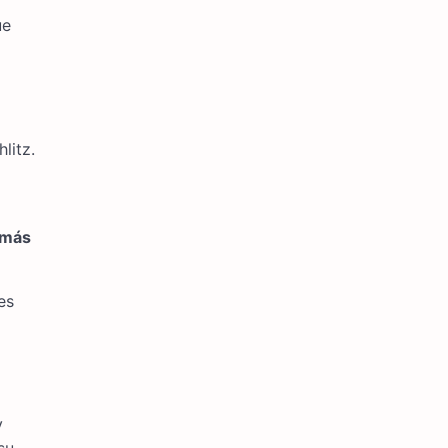
ue
litz.
 más
es
y