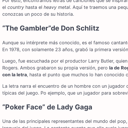
Por esto, encontramos letras de canciones que se inspira
el
country
hasta el
heavy metal
. Aquí te traemos una peq
conozcas un poco de su historia.
“The Gambler”de Don Schlitz
Aunque su intérprete más conocido, es el famoso cantante
En 1978, con solamente 23 años, grabó la primera versió
Luego, fue escuchada por el productor Larry Butler, quien
Rogers. Ambos grabaron su propia versión, pero
la de Ro
con la letra
, hasta el punto que muchos lo han conocido 
La letra narra el encuentro de un hombre con un jugador 
típicas del juego. Po ejemplo, que un jugador para sobrev
“Poker Face” de Lady Gaga
Una de las principales representantes del mundo del pop, 