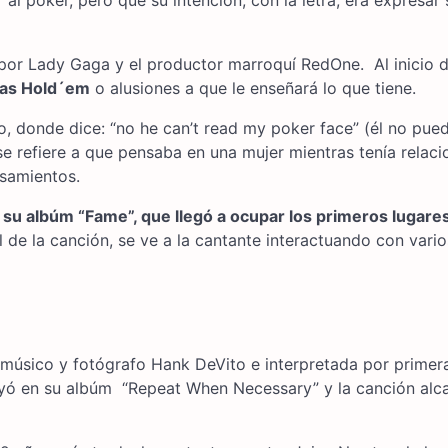
 al póker, pero que su intención, con la letra, era expresar 
 por Lady Gaga y el productor marroquí RedOne. Al inicio d
xas Hold´em
o alusiones a que le enseñará lo que tiene.
lo, donde dice: “no he can’t read my poker face” (él no pue
se refiere a que pensaba en una mujer mientras tenía relaci
nsamientos.
 su albúm “Fame”, que llegó a ocupar los primeros lugare
l de la canción, se ve a la cantante interactuando con vario
, músico y fotógrafo Hank DeVito e interpretada por primer
luyó en su albúm “Repeat When Necessary” y la canción alc