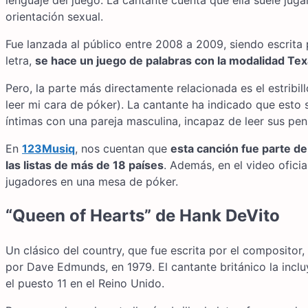
lenguaje del juego. La cantante cuenta que ella suele jugar
orientación sexual.
Fue lanzada al público entre 2008 a 2009, siendo escrita
letra,
se hace un juego de palabras con la modalidad Te
Pero, la parte más directamente relacionada es el estribil
leer mi cara de póker). La cantante ha indicado que esto 
íntimas con una pareja masculina, incapaz de leer sus pe
En
123Musiq
, nos cuentan que
esta canción fue parte de
las listas de más de 18 países
. Además, en el video oficia
jugadores en una mesa de póker.
“Queen of Hearts” de Hank DeVito
Un clásico del country, que fue escrita por el compositor
por Dave Edmunds, en 1979. El cantante británico la inc
el puesto 11 en el Reino Unido.