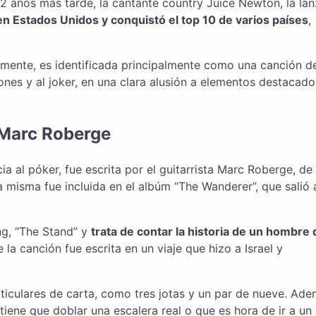
o 2 años más tarde, la cantante country Juice Newton, la la
en Estados Unidos y conquistó el top 10 de varios países
,
rmente, es identificada principalmente como una canción d
zones y al joker, en una clara alusión a elementos destacado
 Marc Roberge
 al póker, fue escrita por el guitarrista Marc Roberge, de 
 misma fue incluida en el albúm “The Wanderer”, que salió 
ng, “The Stand” y
trata de contar la historia de un hombre
e la canción fue escrita en un viaje que hizo a Israel y
ticulares de carta, como tres jotas y un par de nueve. Ade
tiene que doblar una escalera real o que es hora de ir a un